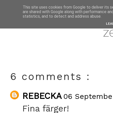
This site uses cookies from Google to deliver its s
are shared with Google along with performance and 
septem
statistics, and to detect and address abuse.
LEA
z
6 comments :
REBECKA
06 September
Fina färger!