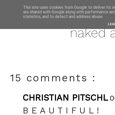
This site uses cookies from Google to deliver its s
are shared with Google along with performance and 
may
statistics, and to detect and address abuse.
LEA
naked 
15 comments :
CHRISTIAN PITSCHL
0
B E A U T I F U L !