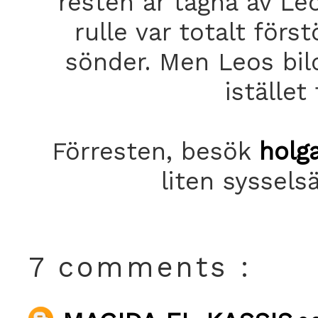
resten är tagna av Le
rulle var totalt för
sönder. Men Leos bild
istället
Förresten, besök
holg
liten syssels
7 comments :