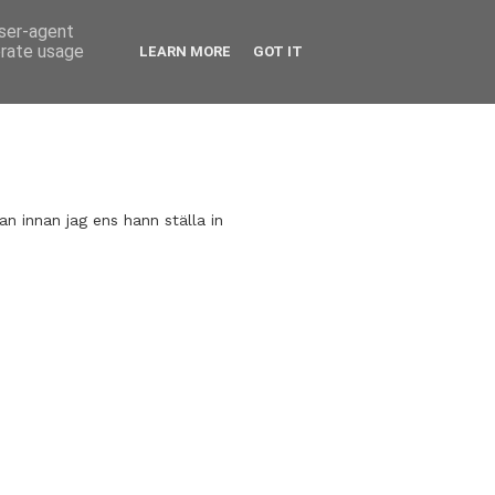
user-agent
erate usage
LEARN MORE
GOT IT
lan innan jag ens hann ställa in