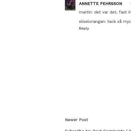
ANNETTE PEHRSSON
martin: det var det, fast i
eliselorangan: tack så myc
Reply
Newer Post
Subscribe to:
Post Comments ( 