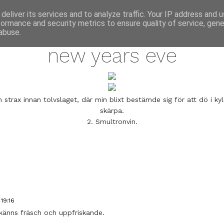
annette pehrsson / blog
deliver its services and to analyze traffic. Your IP address and 
formance and security metrics to ensure quality of service, gen
january 6, 2009
abuse.
new years eve
n strax innan tolvslaget, där min blixt bestämde sig för att dö i ky
skärpa.
2. Smultronvin.
19:16
känns fräsch och uppfriskande.