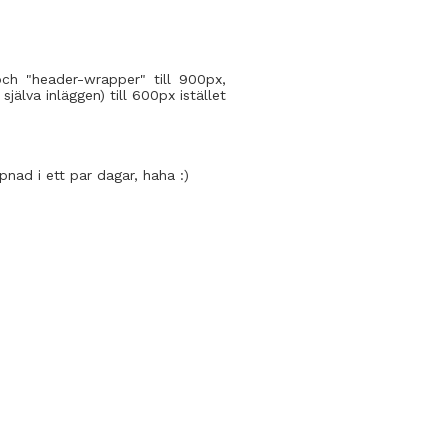
och "header-wrapper" till 900px,
älva inläggen) till 600px istället
nad i ett par dagar, haha :)