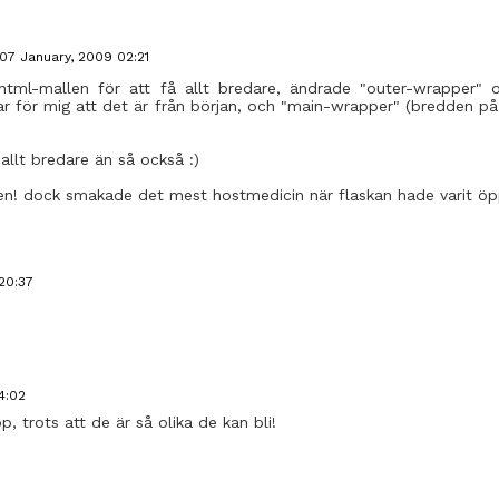
07 January, 2009 02:21
i html-mallen för att få allt bredare, ändrade "outer-wrapper" 
ar för mig att det är från början, och "main-wrapper" (bredden på sj
 allt bredare än så också :)
igen! dock smakade det mest hostmedicin när flaskan hade varit öpp
20:37
4:02
p, trots att de är så olika de kan bli!