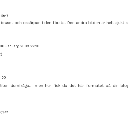
19:47
ar bruset och oskärpan i den första. Den andra bilden är helt sjukt 
06 January, 2009 22:20
:)
0:00
 liten dumfråga... men hur fick du det här formatet på din blo
01:47