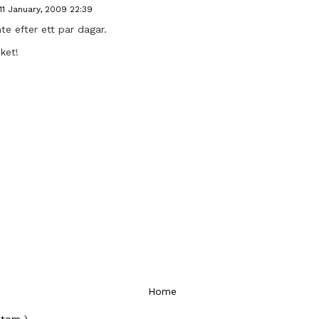
11 January, 2009 22:39
nte efter ett par dagar.
ket!
Home
Atom )