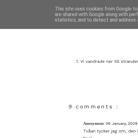
This site uses cookies from Google to 
are shared with Google along with per
statistics, and to detect and address 
1. Vi vandrade ner till strande
9 comments :
Anonymous
06 January, 2009 
Tvåan tycker jag om, den 