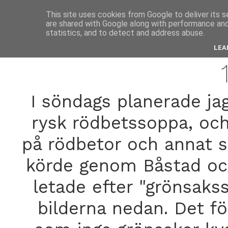
anne
This site uses cookies from Google to deliver its s
are shared with Google along with performance and 
statistics, and to detect and address abuse.
augus
LEA
I söndags planerade jag
rysk rödbetssoppa, och
på rödbetor och annat 
körde genom Båstad och
letade efter "grönsaks
bilderna nedan. Det fö