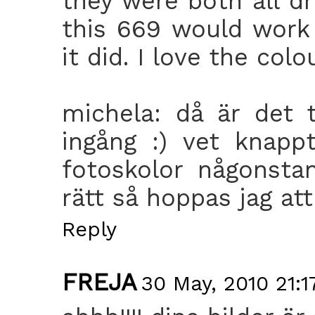
they were both all dr
this 669 would work
it did. I love the colo
michela: då är det 
ingång :) vet knapp
fotoskolor någonsta
rätt så hoppas jag att
Reply
FREJA
30 May, 2010 21:1