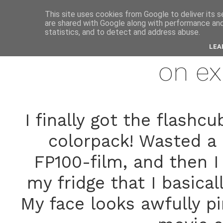
anne
This site uses cookies from Google to deliver its s
are shared with Google along with performance and 
statistics, and to detect and address abuse.
may 
LEA
on ex
I finally got the flash
colorpack! Wasted a 
FP100-film, and then I
my fridge that I basica
My face looks awfully p