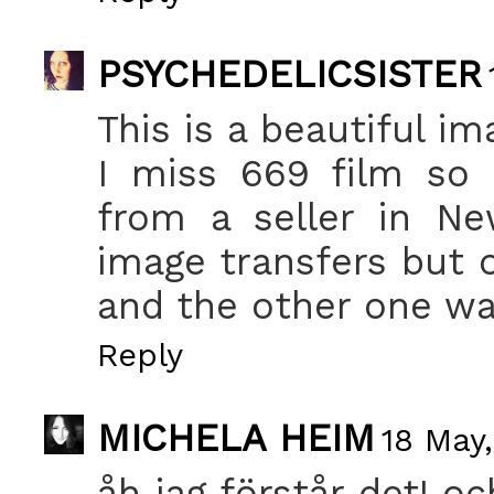
PSYCHEDELICSISTER
This is a beautiful im
I miss 669 film so
from a seller in Ne
image transfers but o
and the other one was
Reply
MICHELA HEIM
18 May,
åh jag förstår det! o