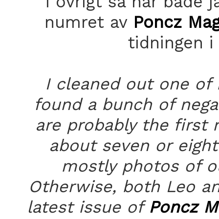
I övrigt så har både 
numret av
Poncz Mag
tidningen 
I cleaned out one of 
found a bunch of nega
are probably the first 
about seven or eight
mostly photos of ou
Otherwise, both Leo an
latest issue of
Poncz M