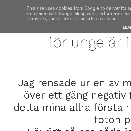
anne
This site uses cookies from Google to deliver its s
are shared with Google along with performance and 
statistics, and to detect and address abuse.
marc
LEA
för ungefär
Jag rensade ur en av m
över ett gäng negativ 
detta mina allra första
foton p