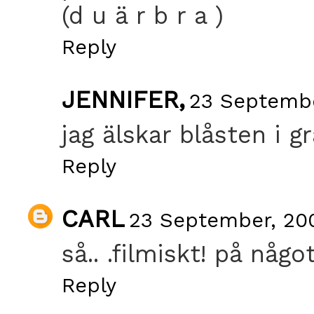
(d u ä r b r a )
Reply
JENNIFER,
23 Septembe
jag älskar blåsten i g
Reply
CARL
23 September, 200
så.. .filmiskt! på något
Reply