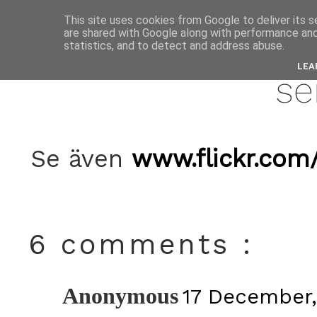
This site uses cookies from Google to deliver its s
are shared with Google along with performance and 
decemb
statistics, and to detect and address abuse.
LEA
se
Se även
www.flickr.com
6 comments :
Anonymous
17 December,