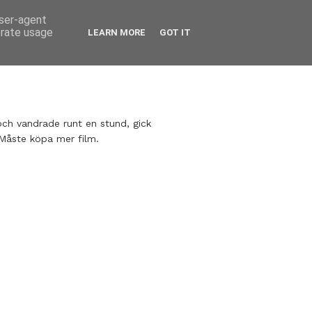
user-agent
erate usage
LEARN MORE
GOT IT
och vandrade runt en stund, gick
 Måste köpa mer film.