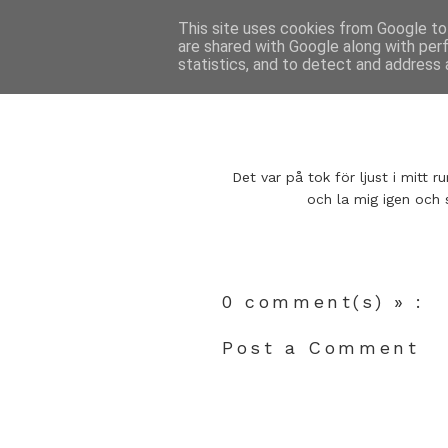
This site uses cookies from Google to 
are shared with Google along with per
statistics, and to detect and address 
Det var på tok för ljust i mitt
och la mig igen och 
0 comment(s) » :
Post a Comment