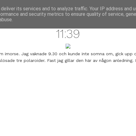
annette pehrsson / blog
deliver its services and to analyze traffic. Your IP address and 
formance and security metrics to ensure quality of service, gen
december 17, 2008
abuse.
11:39
 rum imorse. Jag vaknade 9.30 och kunde inte somna om, gick upp 
slösade tre polaroider. Fast jag gillar den här av någon anledning.