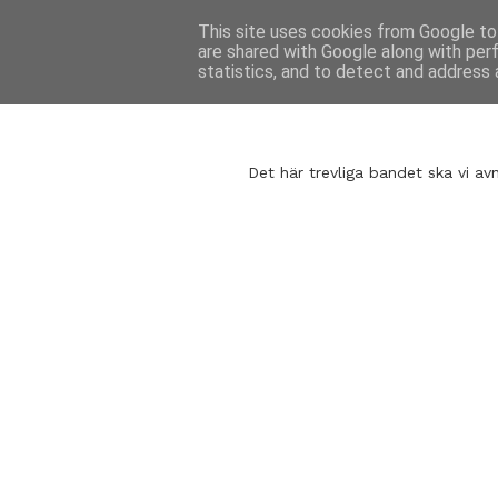
This site uses cookies from Google to 
are shared with Google along with per
statistics, and to detect and address 
Det här trevliga bandet ska vi av