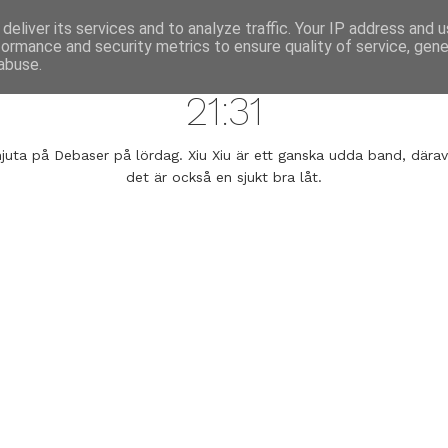
annette pehrsson / blog
deliver its services and to analyze traffic. Your IP address and 
formance and security metrics to ensure quality of service, gen
october 16, 2008
abuse.
21:31
njuta på Debaser på lördag. Xiu Xiu är ett ganska udda band, dära
det är också en sjukt bra låt.