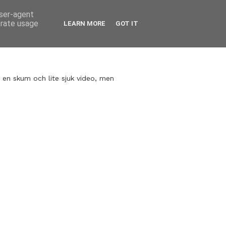
user-agent
erate usage
LEARN MORE
GOT IT
v en skum och lite sjuk video, men