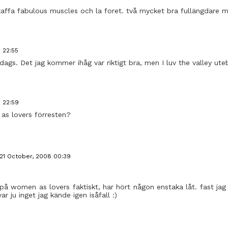
skaffa fabulous muscles och la foret. två mycket bra fullängdare 
 22:55
ags. Det jag kommer ihåg var riktigt bra, men I luv the valley uteb
 22:59
s lovers förresten?
21 October, 2008 00:39
t på women as lovers faktiskt, har hört någon enstaka låt. fast jag
ar ju inget jag kände igen isåfall :)