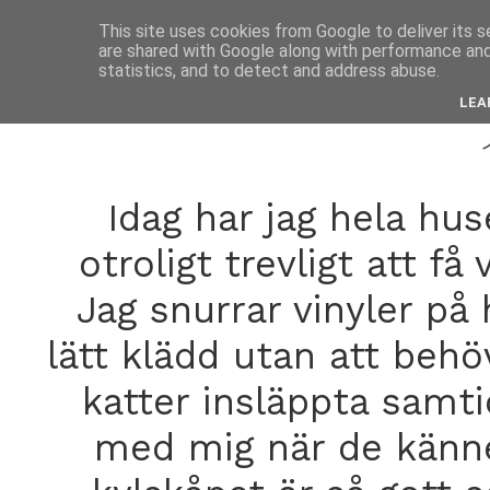
anne
This site uses cookies from Google to deliver its s
are shared with Google along with performance and 
statistics, and to detect and address abuse.
octobe
LEA
Idag har jag hela hus
otroligt trevligt att få
Jag snurrar vinyler på
lätt klädd utan att beh
katter insläppta samt
med mig när de känner