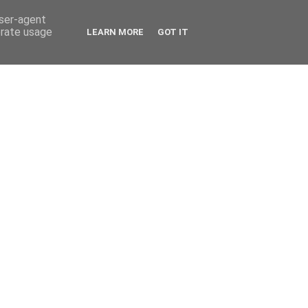
user-agent
erate usage
LEARN MORE
GOT IT