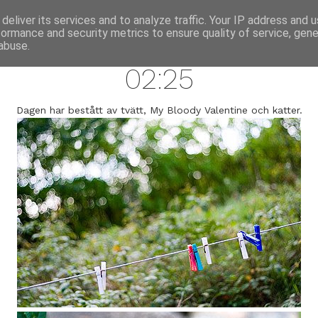
annette pehrsson / blog
deliver its services and to analyze traffic. Your IP address and 
formance and security metrics to ensure quality of service, gen
september 12, 2008
abuse.
02:25
Dagen har bestått av tvätt, My Bloody Valentine och katter.