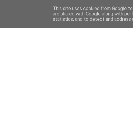
This site uses cookies from Google to 
are shared with Google along with per
statistics, and to detect and address 