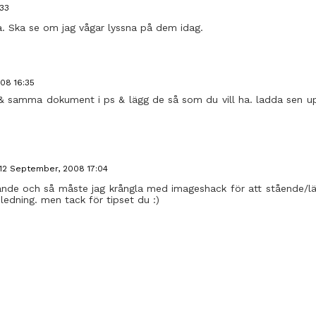
33
a. Ska se om jag vågar lyssna på dem idag.
08 16:35
t & samma dokument i ps & lägg de så som du vill ha. ladda sen 
12 September, 2008 17:04
ande och så måste jag krångla med imageshack för att stående/län
ledning. men tack för tipset du :)