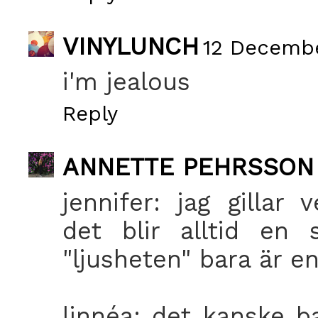
VINYLUNCH
12 Decembe
i'm jealous
Reply
ANNETTE PEHRSSON
jennifer: jag gillar 
det blir alltid en 
"ljusheten" bara är en
linnéa: det kanske b