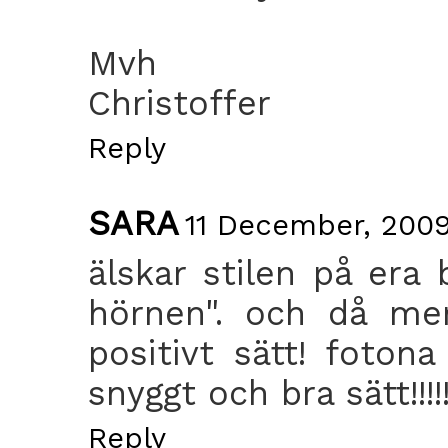
Mvh
Christoffer
Reply
SARA
11 December, 2009
älskar stilen på era 
hörnen". och då men
positivt sätt! foton
snyggt och bra sätt!!!!
Reply