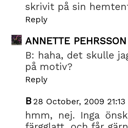
skrivit på sin hemtent
Reply
ANNETTE PEHRSSON
B: haha, det skulle j
på motiv?
Reply
B
28 October, 2009 21:13
hmm, nej. Inga önske
färgglatt, och får gä