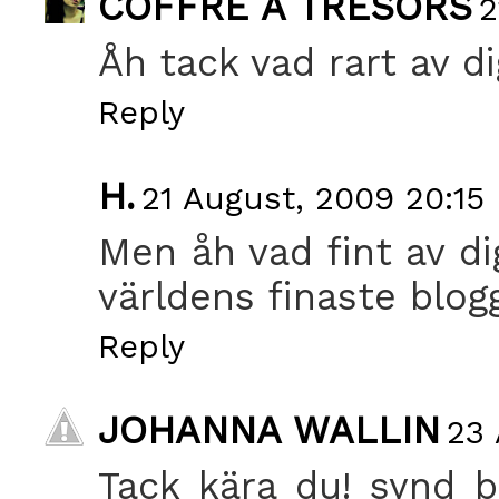
COFFRE À TRÉSORS
2
Åh tack vad rart av di
Reply
H.
21 August, 2009 20:15
Men åh vad fint av di
världens finaste blogg
Reply
JOHANNA WALLIN
23 
Tack kära du! synd ba