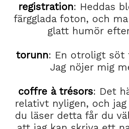
registration
: Heddas bl
färgglada foton, och ma
glatt humör efte
torunn
: En otroligt söt
Jag nöjer mig m
coffre à trésors
: Det hä
relativt nyligen, och ja
du läser detta får du vä
att jag kan skriva ett 