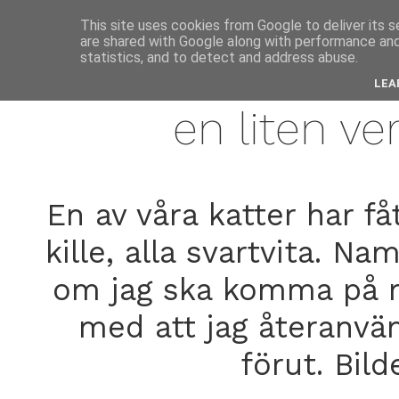
anne
This site uses cookies from Google to deliver its s
are shared with Google along with performance and 
statistics, and to detect and address abuse.
june
LEA
en liten ve
En av våra katter har få
kille, alla svartvita. 
om jag ska komma på nå
med att jag återanvän
förut. Bild