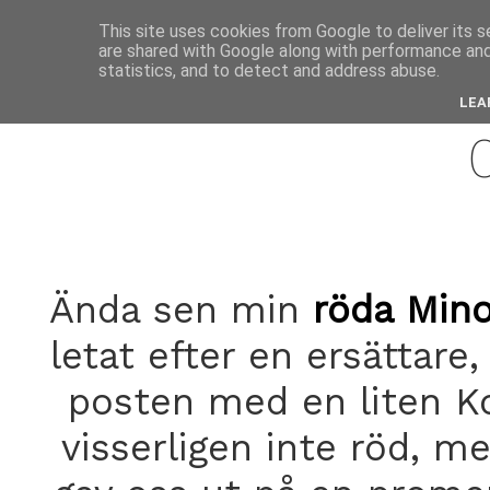
anne
This site uses cookies from Google to deliver its s
are shared with Google along with performance and 
statistics, and to detect and address abuse.
may 
LEA
Ända sen min
röda Mino
letat efter en ersättare,
posten med en liten Kon
visserligen inte röd, m