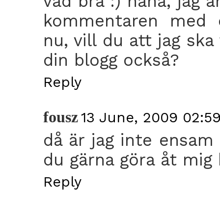
vad bra :) haha, jag 
kommentaren med di
nu, vill du att jag sk
din blogg också?
Reply
fousz
13 June, 2009 02:5
då är jag inte ensam 
du gärna göra åt mig
Reply