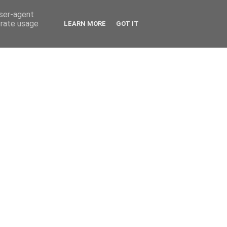
user-agent
erate usage
LEARN MORE
GOT IT