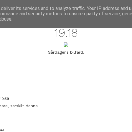
annette pehrsson / blog
deliver its services and to analyze traffic. Your IP address and 
formance and security metrics to ensure quality of service, gen
january 27, 2009
abuse.
19:18
Gårdagens bilfärd.
 10:59
ara, särskilt denna
:43