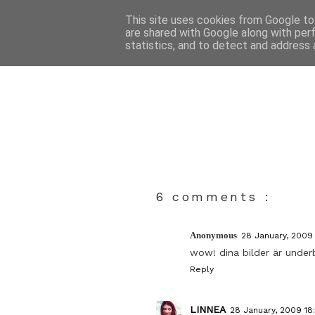
This site uses cookies from Google to 
are shared with Google along with per
statistics, and to detect and address 
6 comments :
Anonymous
28 January, 2009
wow! dina bilder är underb
Reply
LINNEA
28 January, 2009 18