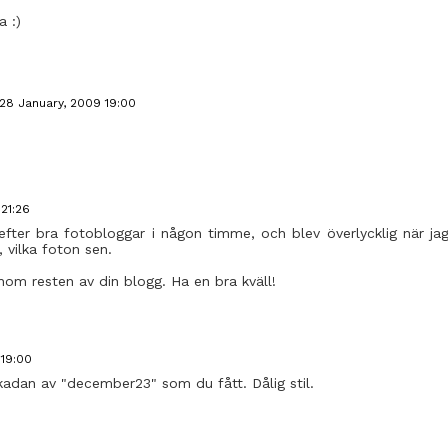
a :)
28 January, 2009 19:00
21:26
efter bra fotobloggar i någon timme, och blev överlycklig när ja
 vilka foton sen.
enom resten av din blogg. Ha en bra kväll!
 19:00
likadan av "december23" som du fått. Dålig stil.