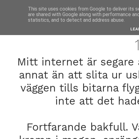
anne
This site uses cookies from Google to deliver its s
are shared with Google along with performance and 
statistics, and to detect and address abuse.
octobe
LEA
Mitt internet är segare 
annat än att slita ur 
väggen tills bitarna fl
inte att det had
Fortfarande bakfull. 