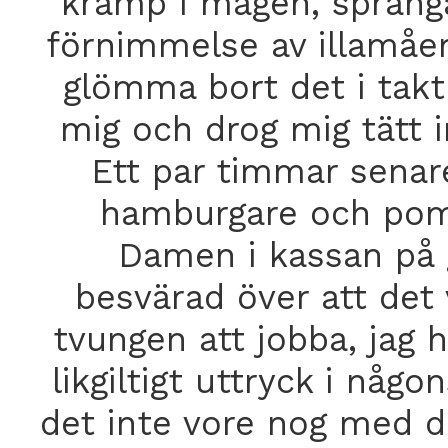
kramp i magen, spräng
förnimmelse av illamåe
glömma bort det i tak
mig och drog mig tätt int
Ett par timmar senar
hamburgare och pomm
Damen i kassan på 
besvärad över att det
tvungen att jobba, jag h
likgiltigt uttryck i nå
det inte vore nog med de